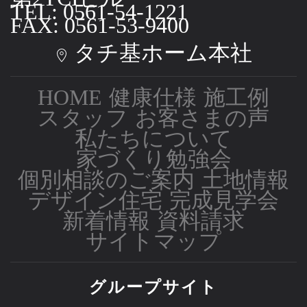
TEL: 0561-54-1221
FAX: 0561-53-9400
タチ基ホーム本社
HOME
健康仕様
施工例
スタッフ
お客さまの声
私たちについて
家づくり勉強会
個別相談のご案内
土地情報
デザイン住宅
完成見学会
新着情報
資料請求
サイトマップ
グループサイト