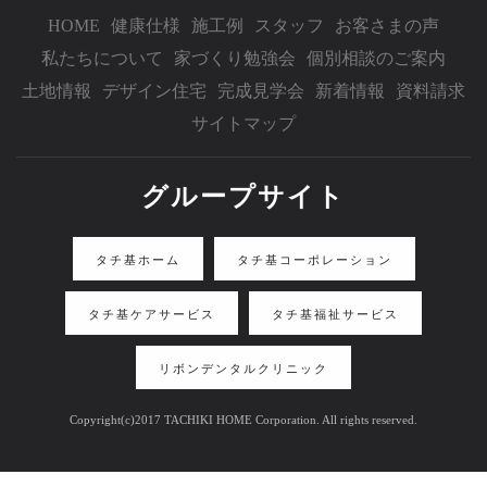
HOME
健康仕様
施工例
スタッフ
お客さまの声
私たちについて
家づくり勉強会
個別相談のご案内
土地情報
デザイン住宅
完成見学会
新着情報
資料請求
サイトマップ
グループサイト
タチ基ホーム
タチ基コーポレーション
タチ基ケアサービス
タチ基福祉サービス
リボンデンタルクリニック
Copyright(c)2017 TACHIKI HOME Corporation. All rights reserved.